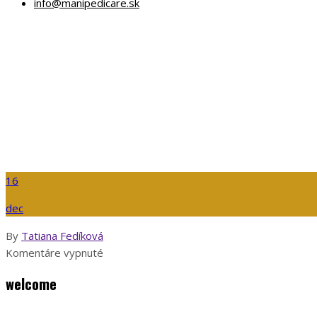
info@manipedicare.sk
Warning
: Undefined array
16
dec
By
Tatiana Fedíková
na
Komentáre vypnuté
welcome
welcome