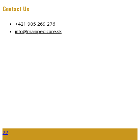
Contact Us
+421 905 269 276
info@manipedicare.sk
icomoon (1)
Home
Warning
: Undefined array key 0 in
/data/6/b/6b0d6658-6aef-4b46-8b68-
d3aeae51b9eb/manipedicare.sk/web/wp-
content/themes/barber/inc/functions/layout.ph
on line
1177
icomoon (1)
icomoon (1)
22