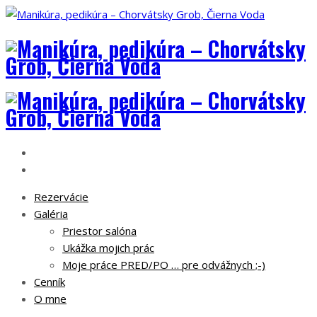
Rezervácie
Galéria
Priestor salóna
Ukážka mojich prác
Moje práce PRED/PO … pre odvážnych ;-)
Cenník
O mne