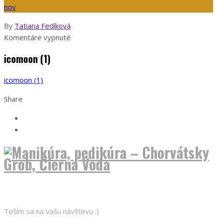
nov
By
Tatiana Fedíková
na
Komentáre vypnuté
icomoon
icomoon (1)
(1)
icomoon (1)
Share
O nás
Teším sa na Vašu návštevu :)