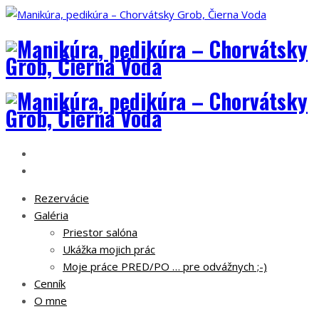
Rezervácie
Galéria
Priestor salóna
Ukážka mojich prác
Moje práce PRED/PO … pre odvážnych ;-)
Cenník
O mne