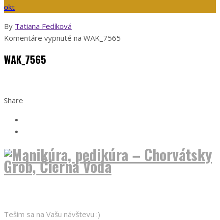
okt
By
Tatiana Fedíková
Komentáre vypnuté
na WAK_7565
WAK_7565
Share
O nás
Teším sa na Vašu návštevu :)