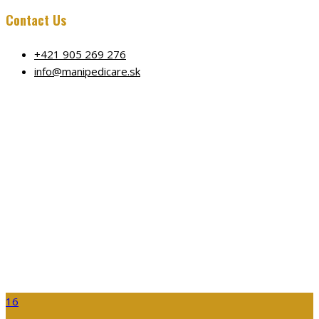
Contact Us
+421 905 269 276
info@manipedicare.sk
WAK_7565
Home
Warning
: Undefined array key 0 in
/data/6/b/6b0d6658-6aef-4b46-8b68-
d3aeae51b9eb/manipedicare.sk/web/wp-
content/themes/barber/inc/functions/layout.ph
on line
1177
Manipedi
WAK_7565
16