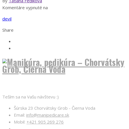
By
Tatiana Fedíková
Komentáre vypnuté
na
devil
Share
O nás
Teším sa na Vašu návštevu :)
Šúrska 23 Chorvátsky Grob - Čierna Voda
Email:
info@manipedicare.sk
Mobil:
+421 905 269 276