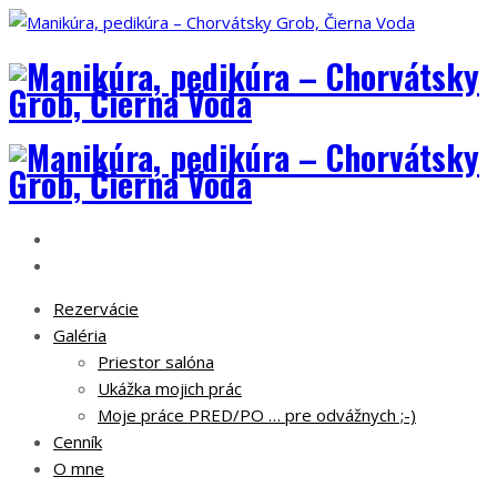
Rezervácie
Galéria
Priestor salóna
Ukážka mojich prác
Moje práce PRED/PO … pre odvážnych ;-)
Cenník
O mne