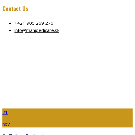
Contact Us
+421 905 269 276
info@manipedicare.sk
Home
Warning
: Undefined array key 0 in
/data/6/b/6b0d6658-6aef-4b46-8b68-
d3aeae51b9eb/manipedicare.sk/web/wp-
content/themes/barber/inc/functions/layout.ph
on line
1177
21
nov